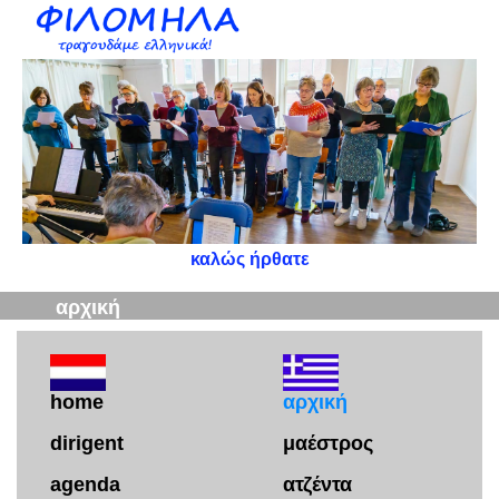
καλώς ήρθατε
αρχική
home
αρχική
dirigent
μαέστρος
agenda
ατζέντα